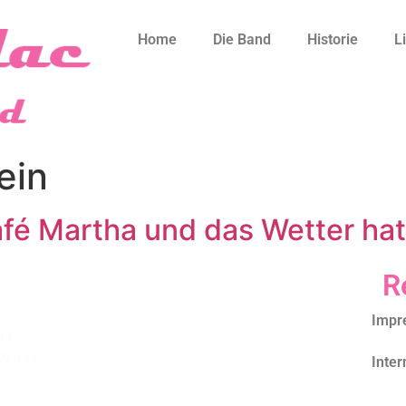
Home
Die Band
Historie
L
ein
afé Martha und das Wetter hat
R
Impr
11
69 444
Inter