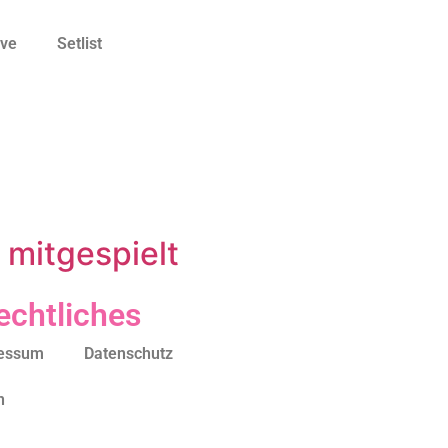
ive
Setlist
 mitgespielt
echtliches
essum
Datenschutz
n